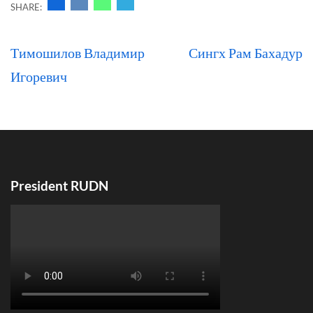
SHARE:
Навигация
Тимошилов Владимир
Сингх Рам Бахадур
по
Игоревич
записям
President RUDN