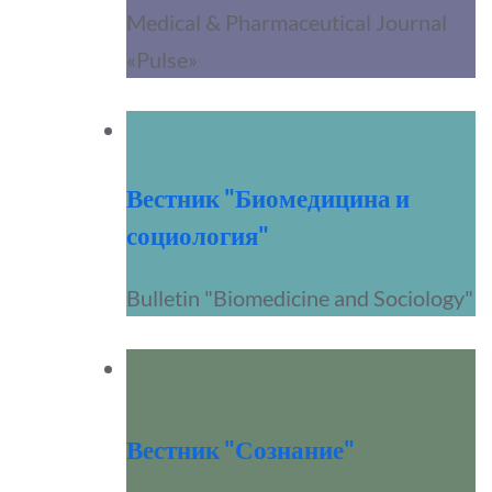
Medical & Pharmaceutical Journal
«Pulse»
Вестник "Биомедицина и
социология"
Bulletin "Biomedicine and Sociology"
Вестник "Сознание"