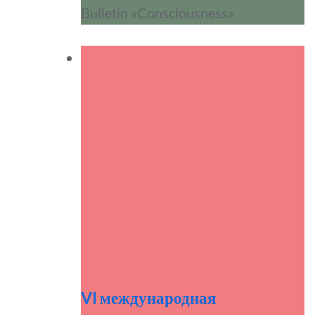
Bulletin «Consciousness»
VI международная