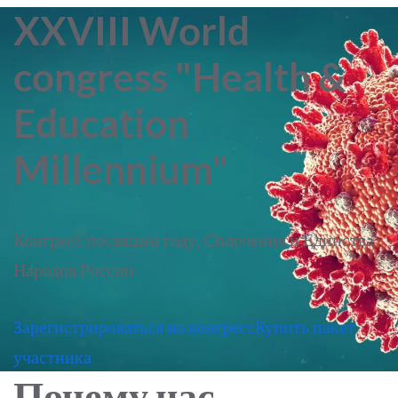
XXVIII World
congress "Health &
Education
Millennium"
Конгресс посвящен году, Сплочения и Единства
Народов России
Зарегистрироваться на конгресс
Купить пакет
участника
Почему нас