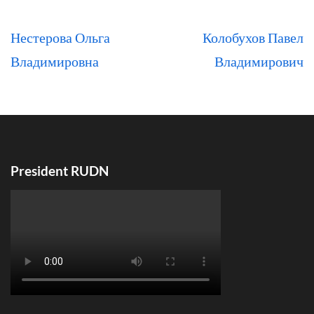
Навигация
Нестерова Ольга
Колобухов Павел
по
Владимировна
Владимирович
записям
President RUDN