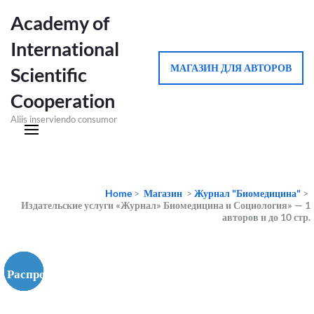
Academy of
International
МАГАЗИН ДЛЯ АВТОРОВ
Scientific
Cooperation
Aliis inserviendo consumor
Home
>
Магазин
>
Журнал "Биомедицина"
>
Издательские услуги «Журнал» Биомедицина и Социология» — 1
авторов и до 10 стр.
Распродажа!
Распродажа!
Распродажа!
Распродажа!
Распродажа!
Распродажа!
Распродажа!